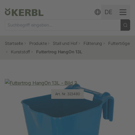
Zum Inhalt springen
DE
Startseite
Produkte
Stall und Hof
Fütterung
Futtertröge
Kunststoff
Futtertrog HangOn 13L
Art. Nr. 3211695
Art. Nr. 323480