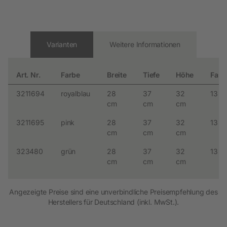
Varianten
Weitere Informationen
Art. Nr.
Farbe
Breite
Tiefe
Höhe
Fas
3211694
royalblau
28
37
32
13 l
cm
cm
cm
3211695
pink
28
37
32
13 l
cm
cm
cm
323480
grün
28
37
32
13 l
cm
cm
cm
Angezeigte Preise sind eine unverbindliche Preisempfehlung des
Herstellers für Deutschland (inkl. MwSt.).