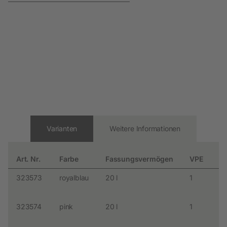
Varianten
Weitere Informationen
Art. Nr.
Farbe
Fassungsvermögen
VPE
Pa
323573
royalblau
20 l
1
1
P
323574
pink
20 l
1
1
P