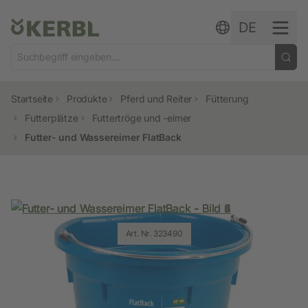
Zum Inhalt springen
DE
Startseite
Produkte
Pferd und Reiter
Fütterung
Futterplätze
Futtertröge und -eimer
Futter- und Wassereimer FlatBack
Art. Nr. 323490
Art. Nr. 323490
Art. Nr. 323489
Art. Nr. 323493
Art. Nr. 323574