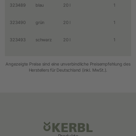
323489
blau
20 l
1
1
P
323490
grün
20 l
1
1
P
323493
schwarz
20 l
1
1
P
Angezeigte Preise sind eine unverbindliche Preisempfehlung des
Herstellers für Deutschland (inkl. MwSt.).
Produkte