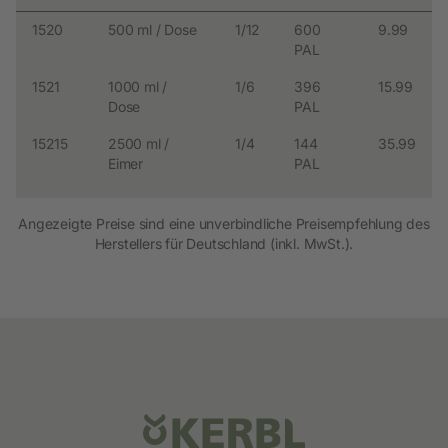
1520
500 ml / Dose
1/12
600
9.99
PAL
1521
1000 ml /
1/6
396
15.99
Dose
PAL
15215
2500 ml /
1/4
144
35.99
Eimer
PAL
Angezeigte Preise sind eine unverbindliche Preisempfehlung des
Herstellers für Deutschland (inkl. MwSt.).