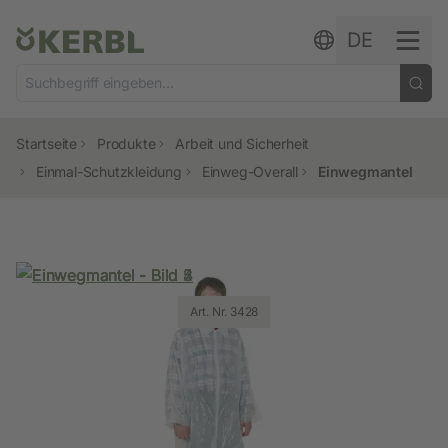
Zum Inhalt springen
DE
Startseite
Produkte
Arbeit und Sicherheit
Einmal-Schutzkleidung
Einweg-Overall
Einwegmantel
Art. Nr. 3428
Art. Nr. 3428
Art. Nr. 3428
Art. Nr. 3428