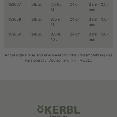
153067
hellblau
7,5-8 /
24 cm
3 mil = 0,07
M
mm
153068
hellblau
8,5-9
24 cm
3 mil = 0,07
/ L
mm
153069
hellblau
9,5-10
24 cm
3 mil = 0,07
/ XL
mm
Angezeigte Preise sind eine unverbindliche Preisempfehlung des
Herstellers für Deutschland (inkl. MwSt.).
Produkte