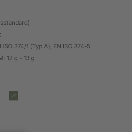
Hobbyfarming
tsstandard)
Neuheiten
t
Geflügelbedarf
N ISO 374/1 (Typ A), EN ISO 374-5
Taubenhaltung
: 12 g - 13 g
Kaninchenhaltung
Wildvogel