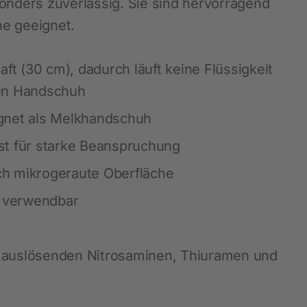
onders zuverlässig. Sie sind hervorragend
Blätterkataloge
Messen
Waagen und Messgeräte
SnailStop
e geeignet.
Stalldesinfektion
aft (30 cm), dadurch läuft keine Flüssigkeit
Schmiermittel und Öle
en Handschuh
Werkzeuge und Geräte
gnet als Melkhandschuh
Tafeln und Schilder
t für starke Beanspruchung
Diverses Hof, Stall und Garten
LED - Beleuchtung
rch mikrogeraute Oberfläche
Hautpflegeprodukte
s verwendbar
Tränkesysteme
Fütterung
ie auslösenden Nitrosaminen, Thiuramen und
Schädlingsbekämpfung