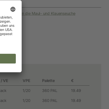
nahmen gegen die Maul- und Klauenseuche
 / VE
VPE
Palette
€
Pack
1/20
360 PAL
19.49
Pack
1/20
360 PAL
19.49