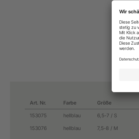
Neuheiten
Akkuschermaschinen
Netzschermaschinen
Schermesser und Aufsteckkämme
Art. Nr.
Farbe
Größe
153075
hellblau
6,5-7 / S
153076
hellblau
7,5-8 / M