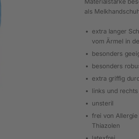
Materialstärke bes
Maßgeschneiderte Regallösungen
Nachhaltigkeit
Ausbildung
Sicherheitsausstattung
LED-Beleuchtung für Pferde
als Melkhandschuh
Schülerpraktikum
Für das Pferd
Viehbürsten
extra langer Sch
Pferdepflege
Heunetze für Pferde
vom Ärmel in d
Beschäftigung
Weideraufen
besonders geei
Stallausstattung
Biosicherheit
besonders robus
Fütterung
Ratten- und Mäusebekämpfung
Fliegenbekämpfung
extra griffig du
Insektenabwehr
links und recht
unsteril
frei von Allerg
Thiazolen
latexfrei