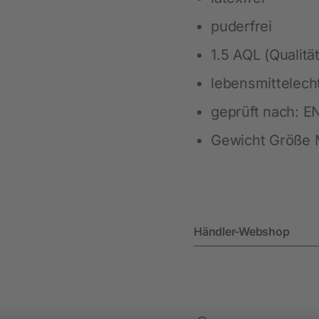
puderfrei
Heimtier
1.5 AQL (Qualitä
Neuheiten
lebensmittelech
Hundebedarf
geprüft nach: E
Katzenbedarf
Gewicht Größe M
Nagerbedarf
Händler-Webshop
Weidezaun