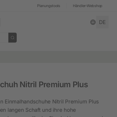
Planungstools
Händler-Webshop
DE
 öffnen
schließen
schließen
schließen
schließen
schließen
schließen
huh Nitril Premium Plus
Stall und Hof
Hobbyfarming
Dokumentensuche
Geschichte
en Einmalhandschuhe Nitril Premium Plus
Neuheiten
Hühnerhaltung
en langen Schaft und ihre hohe
Hof- und Stallüberwachung
Kaninchenhaltung