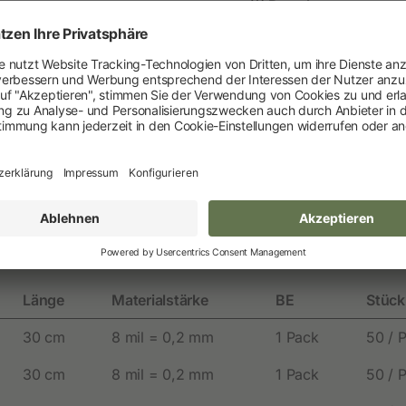
Ratgeber
Neuheiten und Promo Artikel
Weidezaungeräte
Effektive Schutzmaß
Gerätezubehör
Weidezaunbatterien
Weidezubehör
Leitermaterial
Weidehaspeln
Varianten
Weitere Informationen
Downloads
Weidepfähle
Isolatoren
Länge
Materialstärke
BE
Stück
Torsysteme
30 cm
8 mil = 0,2 mm
1 Pack
50 / 
Weidepanels
30 cm
8 mil = 0,2 mm
1 Pack
50 / 
Weidenetze