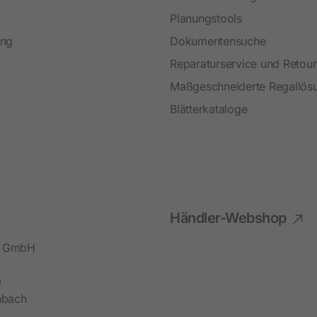
Planungstools
ing
Dokumentensuche
Reparaturservice und Retou
Maßgeschneiderte Regallös
Blätterkataloge
Händler-Webshop
bl GmbH
4
9
hbach