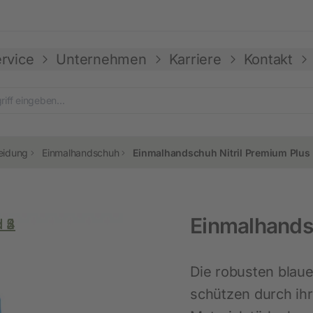
rvice
Unternehmen
Karriere
Kontakt
nen
termenü öffnen
Untermenü öffnen
Untermenü öffnen
Untermenü
eidung
Einmalhandschuh
Einmalhandschuh Nitril Premium Plus
Einmalhandsc
Pferd und Reiter
Stall & Hof
Planungstools
Standorte
Albert Kerbl GmbH – Ampfing
Kerbl Austria
Die robusten blau
(Logistikzentrum)
Neuheiten
Kameraüberwachung
schützen durch ihr
Offene Stellen
Reitbekleidung
LED-Beleuchtung