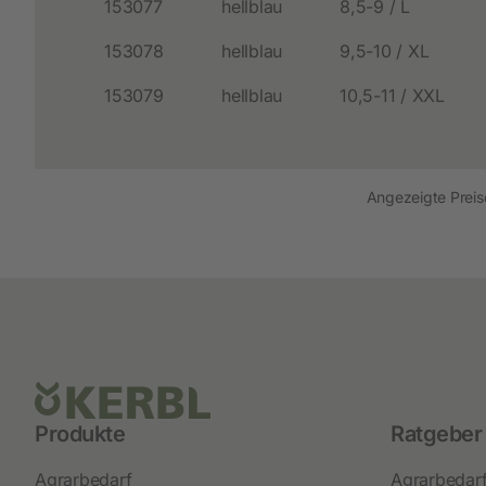
153077
hellblau
8,5-9 / L
153078
hellblau
9,5-10 / XL
153079
hellblau
10,5-11 / XXL
Angezeigte Preise
Produkte
Ratgeber
Agrarbedarf
Agrarbedar