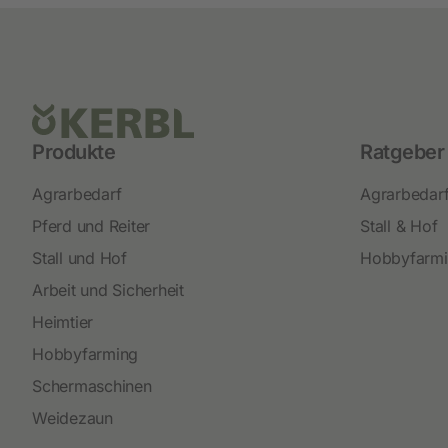
Neuheiten
Akkuschermaschinen
Netzschermaschinen
Schermesser und Aufsteckkämme
Produkte
Ratgeber
Agrarbedarf
Agrarbedar
Pferd und Reiter
Stall & Hof
Stall und Hof
Hobbyfarm
Arbeit und Sicherheit
Heimtier
Hobbyfarming
Schermaschinen
Weidezaun