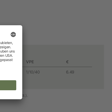
Hobbyfarming
Neuheiten
Geflügelbedarf
Taubenhaltung
Kaninchenhaltung
Wildvogel
VPE
€
m
1/10/40
6.49
and (inkl. MwSt.).