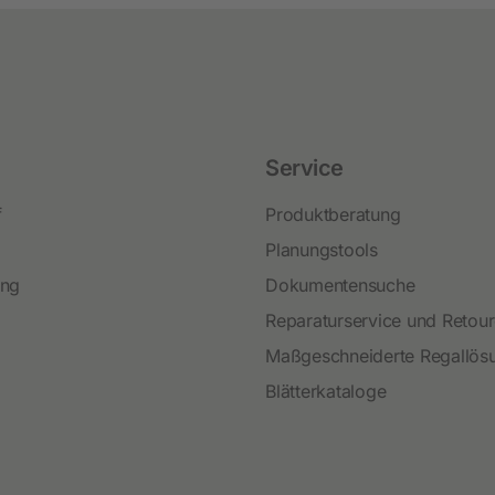
Neuheiten und Promo Artikel
Weidezaungeräte
Gerätezubehör
Weidezaunbatterien
Service
Weidezubehör
f
Produktberatung
Leitermaterial
Planungstools
Weidehaspeln
ing
Dokumentensuche
Weidepfähle
Reparaturservice und Retou
Isolatoren
Maßgeschneiderte Regallös
Torsysteme
Blätterkataloge
Weidepanels
Weidenetze