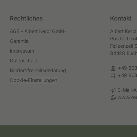
Rechtliches
Kontakt
AGB - Albert Kerbl GmbH
Albert Ker
Postfach 5
Garantie
Felizenzell 
Impressum
84428 Buc
Datenschutz
Telefon:
+49 808
Barrierefreiheitserklärung
Fax:
+49 808
Cookie-Einstellungen
E-Mail:
E-Mail-A
Website:
www.ker