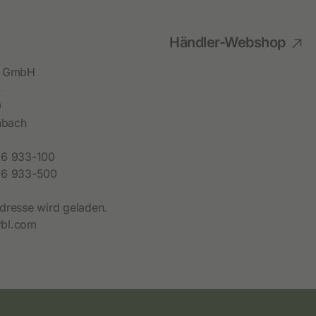
Festzaunzubehör
Händler-Webshop
bl GmbH
4
9
hbach
6 933-100
6 933-500
dresse wird geladen.
bl.com