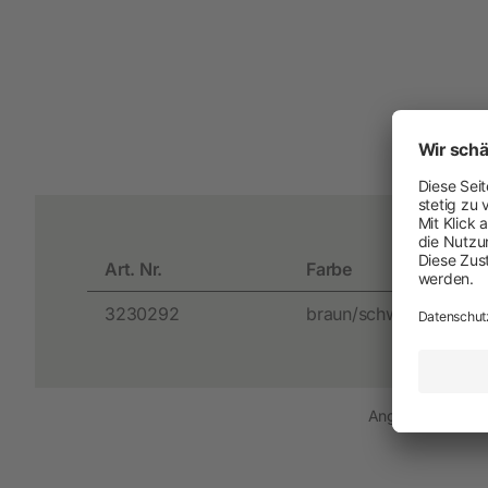
Arbeit und Sicherheit
Neuheiten
Handschuhe
Einmal-Schutzkleidung
Stiefel
Schutzausrüstung
Art. Nr.
Farbe
Zurren und Heben
3230292
braun/schwarz
Diverse
Angezeigte Preise
Schermaschinen