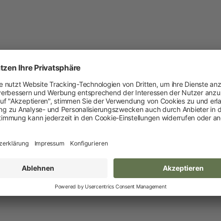
Heimtier
Neuheiten
Hundebedarf
Varianten
Weitere Informationen
Katzenbedarf
Nagerbedarf
Länge
Breite
Höhe
19 cm
21.5 cm
4.3 c
 sind eine unverbindliche Preisempfehlung des Herstellers für Deutschl
Weidezaun