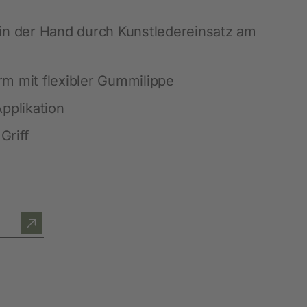
Blätterkataloge
Messen
Waagen und Messgeräte
SnailStop
in der Hand durch Kunstledereinsatz am
Stalldesinfektion
Schmiermittel und Öle
m mit flexibler Gummilippe
Werkzeuge und Geräte
pplikation
Tafeln und Schilder
Griff
Diverses Hof, Stall und Garten
LED - Beleuchtung
Hautpflegeprodukte
Tränkesysteme
Fütterung
Schädlingsbekämpfung