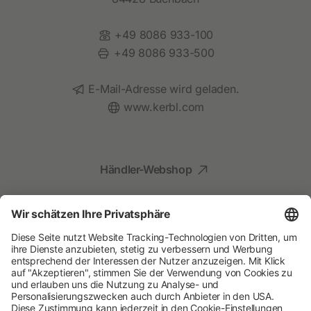
Telefon:
+49 8086 933-100
Fax:
+49 8086 933-500
E-Mail:
E-Mail-Adresse wird geladen.
Website:
www.kerbl.com
Händler-Webshop
Social Media
Kompetenz für Ihr Tier
Albert Kerbl GmbH