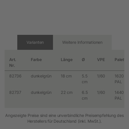
Varianten
Weitere Informationen
Art.
Farbe
Länge
Ø
VPE
Palette
Nr.
82736
dunkelgrün
18 cm
5.5
1/60
1620
cm
PAL
82737
dunkelgrün
22 cm
6.5
1/60
1440
cm
PAL
Angezeigte Preise sind eine unverbindliche Preisempfehlung des
Herstellers für Deutschland (inkl. MwSt.).