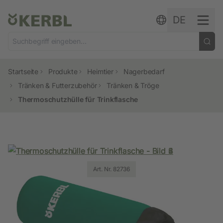
Zum Inhalt springen
DE
Startseite
Produkte
Heimtier
Nagerbedarf
Tränken & Futterzubehör
Tränken & Tröge
Thermoschutzhülle für Trinkflasche
Art. Nr. 82736
Art. Nr. 82736
Art. Nr. 82736
Art. Nr. 82736
Art. Nr. 82736