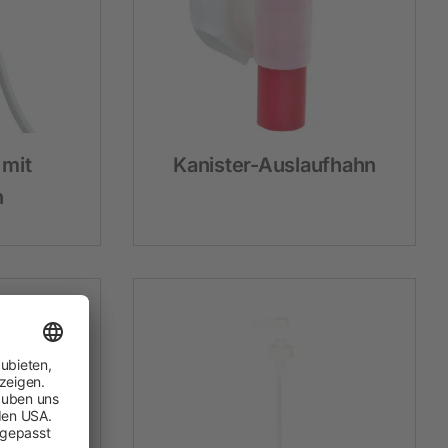
Hobbyfarming
Neuheiten
Geflügelbedarf
mit
Kanister-Auslaufhahn
Taubenhaltung
h
Kaninchenhaltung
Wildvogel