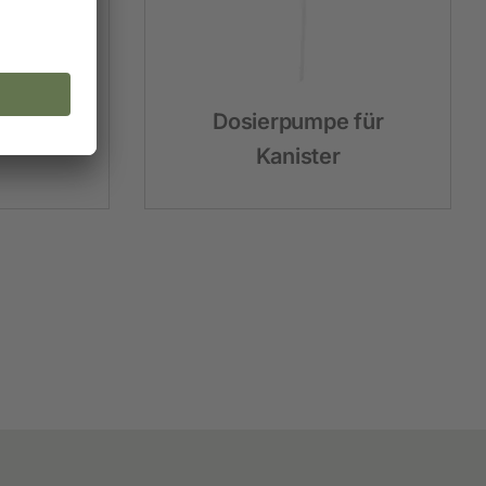
Profi
Dosierpumpe für
Kanister