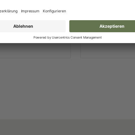
Neuheiten und Promo Artikel
Weidezaungeräte
Gerätezubehör
Fasspumpe Profi
Dosierpumpe 
Weidezaunbatterien
Weidezubehör
Leitermaterial
Weidehaspeln
Weidepfähle
Isolatoren
Torsysteme
Weidepanels
Weidenetze