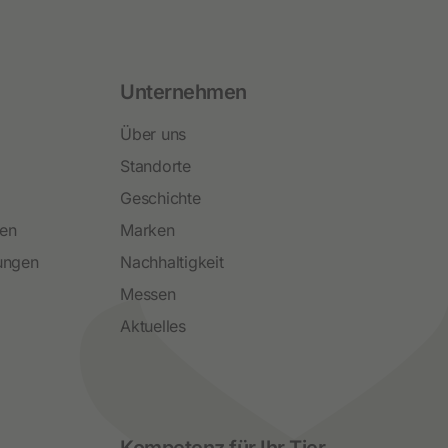
Unternehmen
Über uns
Standorte
Geschichte
ren
Marken
ungen
Nachhaltigkeit
Messen
Aktuelles
Social Media