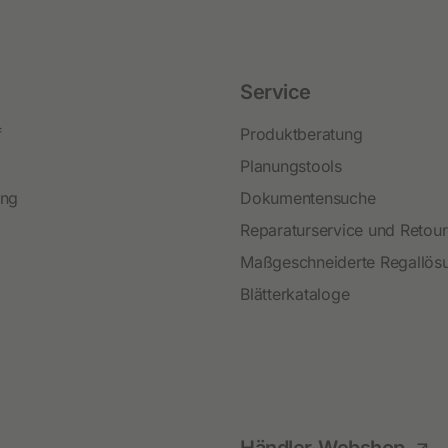
Festzaunzubehör
Service
f
Produktberatung
Planungstools
ing
Dokumentensuche
Reparaturservice und Retou
Maßgeschneiderte Regallös
Blätterkataloge