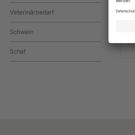
Neuheiten
Veterinärbedarf
Akkuschermaschinen
Netzschermaschinen
Schwein
Schermesser und Aufsteckkämme
Schaf