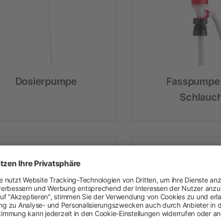
Heimtier
Neuheiten
Hundebedarf
Dosierpumpe
Fasspumpe 
Katzenbedarf
Schlauc
Nagerbedarf
Weidezaun